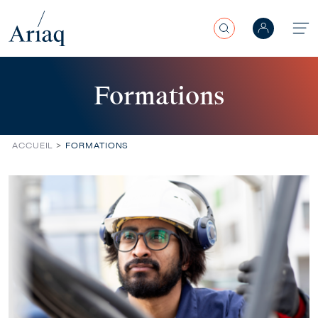
Rechercher
Aller au contenu principal
Formations
ACCUEIL
FORMATIONS