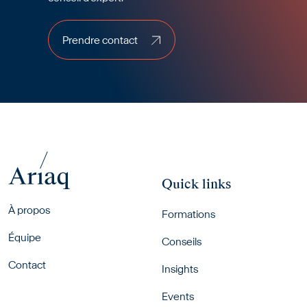
Prendre contact
Prendre contact
Quick links
Footer menu
À propos
Formations
Équipe
Conseils
Contact
Insights
Events