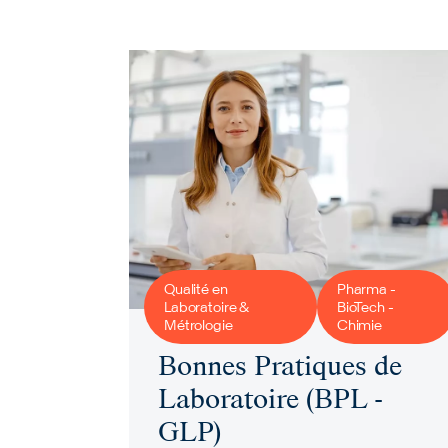
Qualité en
Pharma -
Laboratoire &
BioTech -
Métrologie
Chimie
Bonnes Pratiques de
Laboratoire (BPL -
GLP)