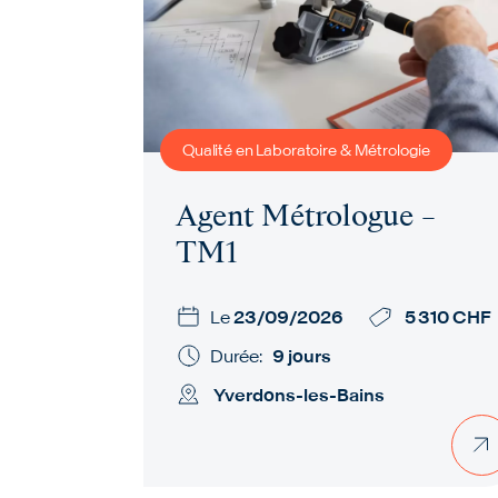
Qualité en Laboratoire & Métrologie
Agent Métrologue –
TM1
Le
23/09/2026
5 310 CHF
Durée:
9 jours
Yverdons-les-Bains