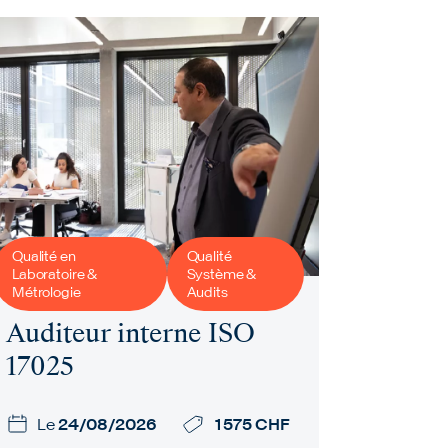
Qualité en
Qualité
Laboratoire &
Système &
Métrologie
Audits
Auditeur interne ISO
17025
Le
24/08/2026
1 575 CHF