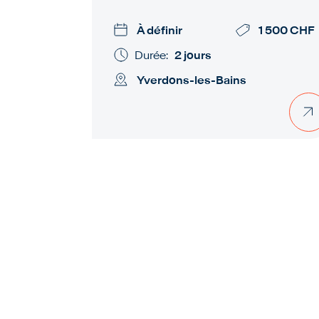
À définir
1 500 CHF
Durée:
2 jours
Yverdons-les-Bains