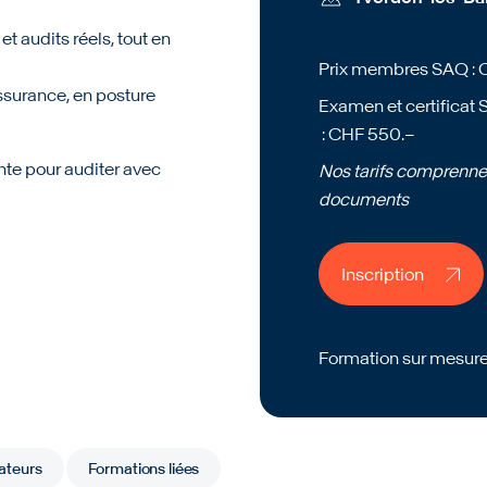
t audits réels, tout en
Prix membres SAQ : 
assurance, en posture
Examen et certificat S
: CHF 550.–
nte pour auditer avec
Nos tarifs comprennen
documents
Inscription
Inscription
Formation sur mesure
Formation sur mesure
ateurs
Formations liées