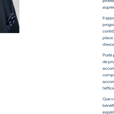
profes
auprès
Il app
progra
contrô
place
d’exce
Porté 
de pro
accom
compét
accom
l’effic
Que ce
bénéfi
expéri