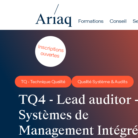
Navigation p
Formations
Conseil
Se
Rechercher
Aller au contenu principal
Inscriptions
ouvertes
TQ - Technique Qualité
Qualité Système & Audits
TQ4 - Lead auditor 
Systèmes de
Management Intégré