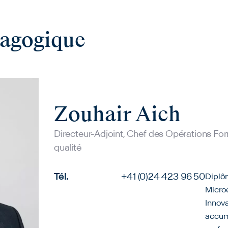
ragogique
Zouhair Aich
Directeur-Adjoint, Chef des Opérations F
qualité
Tél.
+41 (0)24 423 96 50
Diplô
Microé
Innova
accum