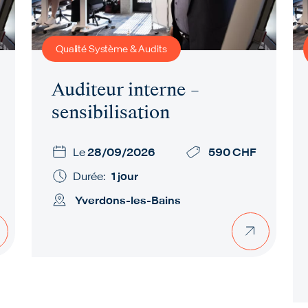
Qualité Système & Audits
Auditeur interne –
sensibilisation
Le
28/09/2026
590 CHF
Durée:
1 jour
Yverdons-les-Bains