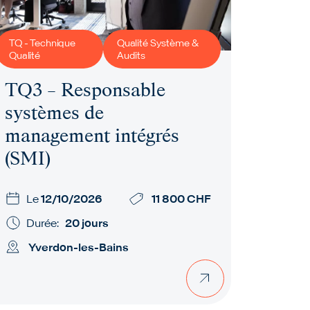
TQ - Technique
Qualité Système &
Qualité
Audits
TQ3 – Responsable
systèmes de
management intégrés
(SMI)
Le
12/10/2026
11 800 CHF
Durée:
20 jours
Yverdon-les-Bains