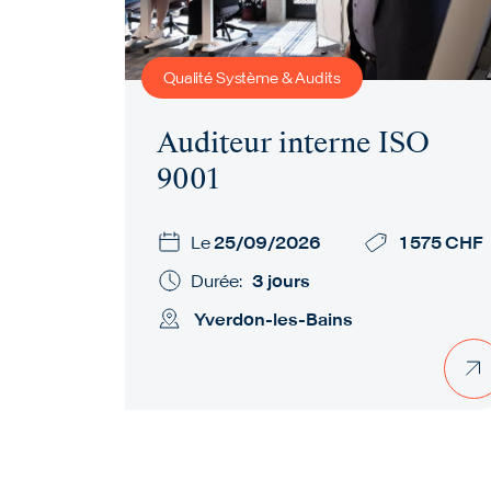
Qualité Système & Audits
Auditeur interne ISO
9001
Le
25/09/2026
1 575 CHF
Durée:
3 jours
Yverdon-les-Bains