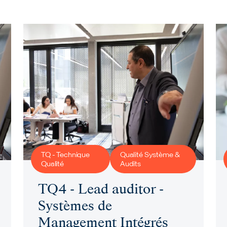
TQ - Technique
Qualité Système &
Qualité
Audits
TQ4 - Lead auditor -
Systèmes de
Management Intégrés