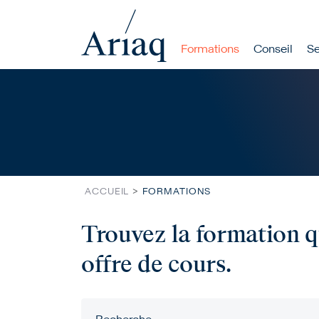
Navigation p
Formations
Conseil
Se
Rechercher
Aller au contenu principal
ACCUEIL
FORMATIONS
Trouvez la formation q
offre de cours.