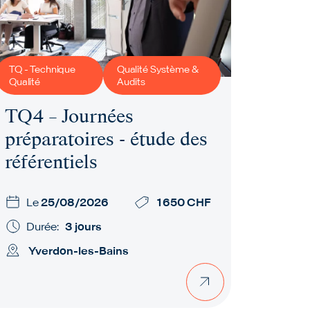
TQ - Technique
Qualité Système &
Qualité
Audits
TQ4 – Journées
préparatoires - étude des
référentiels
Le
25/08/2026
1 650 CHF
Durée:
3 jours
Yverdon-les-Bains