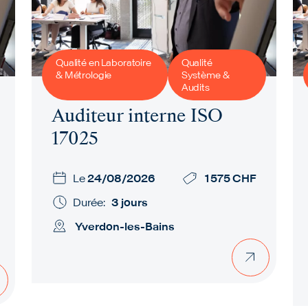
Qualité en Laboratoire
Qualité
& Métrologie
Système &
Audits
Auditeur interne ISO
17025
Le
24/08/2026
1 575 CHF
Durée:
3 jours
Yverdon-les-Bains