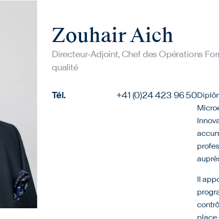
Zouhair Aich
Directeur-Adjoint, Chef des Opérations F
qualité
Tél.
+41 (0)24 423 96 50
Diplô
Microé
Innova
accum
profes
auprès
Il app
progra
contrô
place