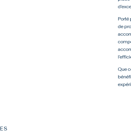
d’exce
Porté 
de pro
accom
compét
accom
l’effic
Que ce
bénéfi
expéri
ES