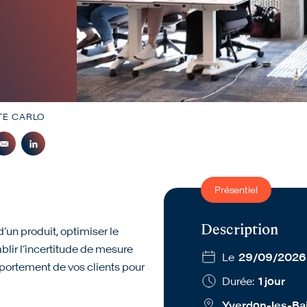
TE CARLO
Présentiel
Description
d’un produit, optimiser le
lir l’incertitude de mesure
Le
29/09/2026
portement de vos clients pour
Durée:
1 jour
Yverdon-les-Ba