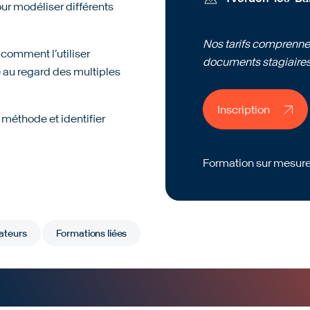
our modéliser différents
Nos tarifs comprennen
omment l’utiliser
documents stagiaire
 au regard des multiples
Inscription
Inscription
 méthode et identifier
Formation sur mesure
Formation sur mesure
ateurs
Formations liées