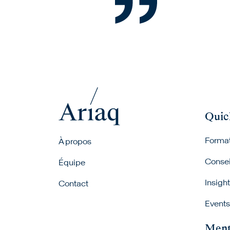
Quic
Footer menu
Forma
À propos
Consei
Équipe
Insigh
Contact
Events
Ment