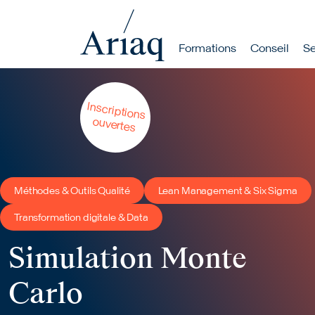
Navigation p
Formations
Conseil
Se
Rechercher
Aller au contenu principal
Inscriptions
ouvertes
Méthodes & Outils Qualité
Lean Management & Six Sigma
Transformation digitale & Data
Simulation Monte
Carlo