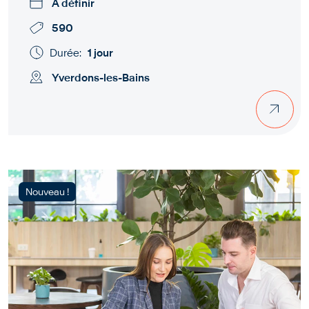
À définir
590
Durée:
1 jour
Yverdons-les-Bains
Nouveau !