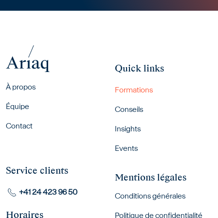
Quick links
Footer menu
À propos
Formations
Équipe
Conseils
Contact
Insights
Events
Service clients
Mentions légales
+41 24 423 96 50
Conditions générales
Horaires
Politique de confidentialité