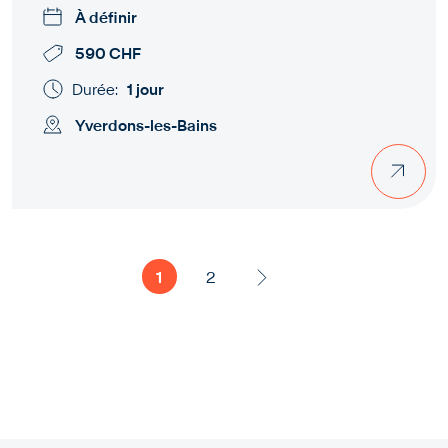
À définir
590 CHF
Durée:
1 jour
Yverdons-les-Bains
Pagination
1
2