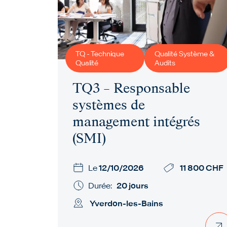
TQ - Technique
Qualité Système &
Qualité
Audits
TQ3 – Responsable
systèmes de
management intégrés
(SMI)
Le
12/10/2026
11 800 CHF
Durée:
20 jours
Yverdon-les-Bains