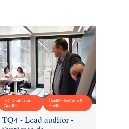
TQ - Technique
Qualité Système &
Qualité
Audits
TQ4 - Lead auditor -