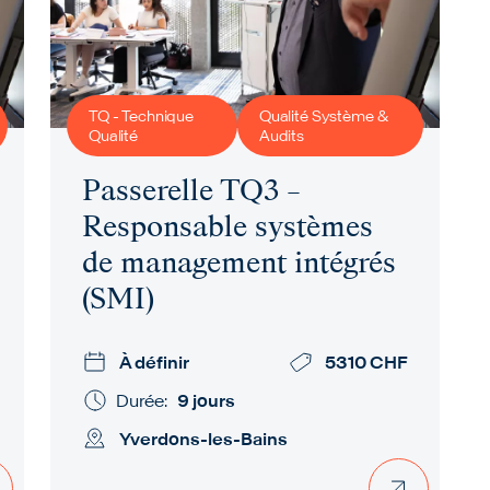
TQ - Technique
Qualité Système &
Qualité
Audits
Passerelle TQ3 –
Responsable systèmes
de management intégrés
(SMI)
À définir
5310 CHF
Durée:
9 jours
Yverdons-les-Bains