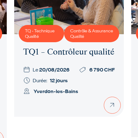
TQ - Technique
Contrôle & Assurance
Qualité
Qualité
TQ1 – Contrôleur qualité
Le
20/08/2026
6 790 CHF
Durée:
12 jours
Yverdon-les-Bains