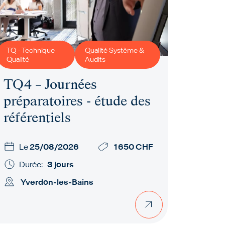
TQ - Technique
Qualité Système &
Qualité
Audits
TQ4 – Journées
préparatoires - étude des
référentiels
Le
25/08/2026
1 650 CHF
Durée:
3 jours
Yverdon-les-Bains