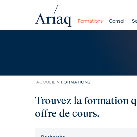
Navigation p
Formations
Conseil
Se
Rechercher
Aller au contenu principal
ACCUEIL
FORMATIONS
Trouvez la formation q
offre de cours.