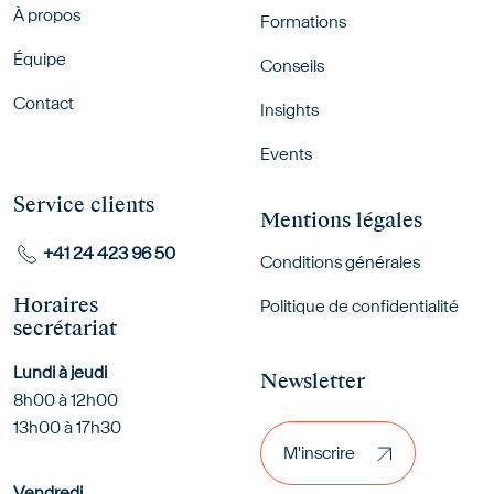
Footer menu
À propos
Formations
Équipe
Conseils
Contact
Insights
Events
Service clients
Mentions légales
+41 24 423 96 50
Conditions générales
Horaires
Politique de confidentialité
secrétariat
Lundi à jeudi
Newsletter
8h00 à 12h00
M'inscrire
13h00 à 17h30
M'inscrire
Vendredi