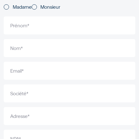
Titles
Madame
Monsieur
Prénom*
Nom*
Email*
Société*
Adresse*
NPA*