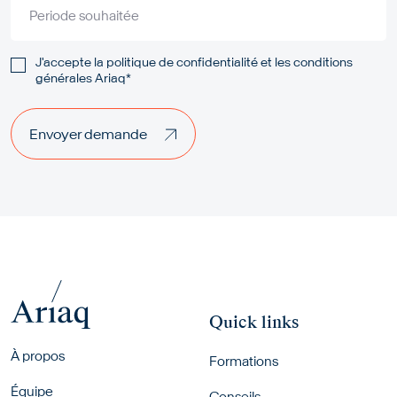
Periode souhaitée
J'accepte la
politique de confidentialité
et les
conditions
générales Ariaq*
Envoyer demande
Envoyer demande
Quick links
Footer menu
À propos
Formations
Équipe
Conseils