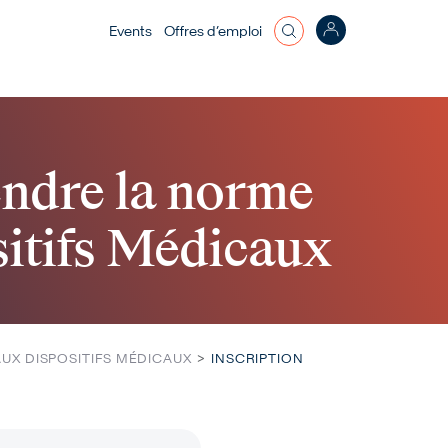
Top bar menu
Events
Offres d’emploi
ndre la norme
sitifs Médicaux
AUX DISPOSITIFS MÉDICAUX
INSCRIPTION