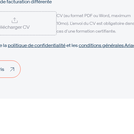
de facturation différente
CV (au format PDF ou Word, maximum
10mo). L'envoi du CV est obligatoire dans
élécharger CV
cas d'une formation certifiante.
e la
politique de confidentialité
et les
conditions générales Aria
is
is