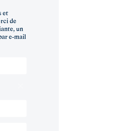
 et
rci de
iante, un
par e-mail