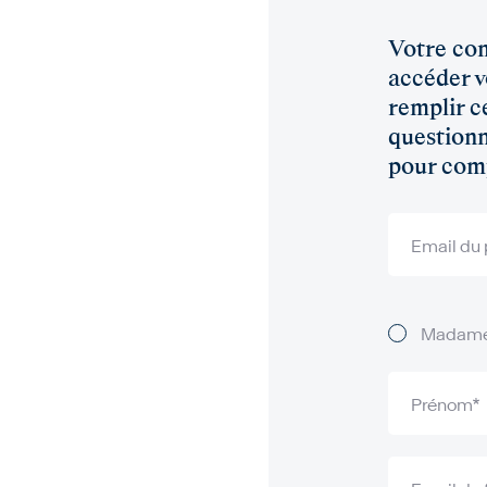
Error display
Votre com
accéder v
remplir c
questionn
pour comp
Email du 
Formation
Titles
Madam
Prénom