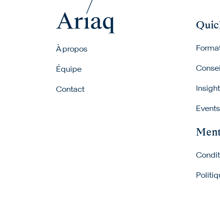
Quic
Footer menu
Forma
À propos
Consei
Équipe
Insigh
Contact
Events
Ment
Condit
Politiq