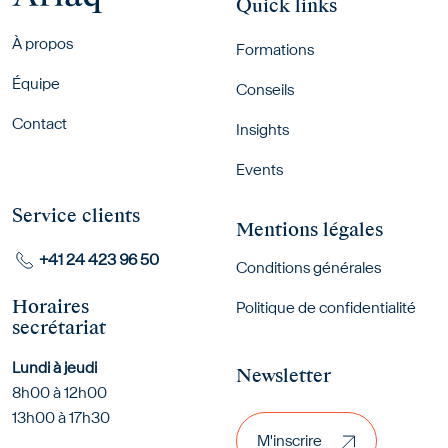
Quick links
Footer menu
À propos
Formations
Équipe
Conseils
Contact
Insights
Events
Service clients
Mentions légales
+41 24 423 96 50
Conditions générales
Horaires
Politique de confidentialité
secrétariat
Lundi à jeudi
Newsletter
8h00 à 12h00
M'inscrire
13h00 à 17h30
M'inscrire