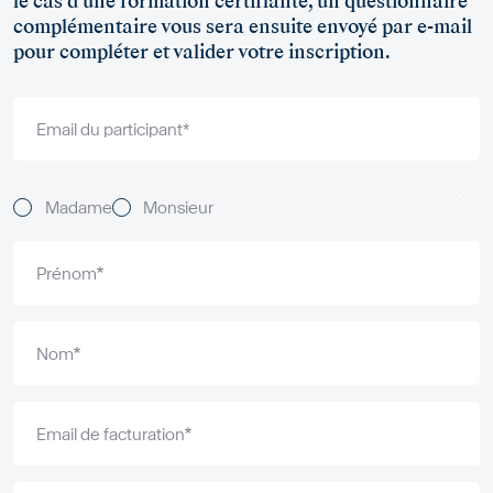
le cas d’une formation certifiante, un questionnaire
complémentaire vous sera ensuite envoyé par e-mail
pour compléter et valider votre inscription.
Email du participant*
Formation
Titles
Madame
Monsieur
Prénom
Nom
Email de facturation