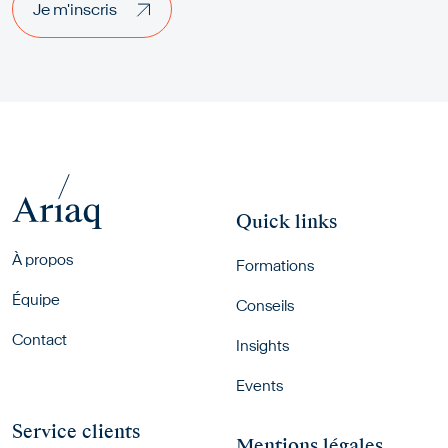
Je m'inscris
Quick links
Footer menu
À propos
Formations
Équipe
Conseils
Contact
Insights
Events
Service clients
Mentions légales