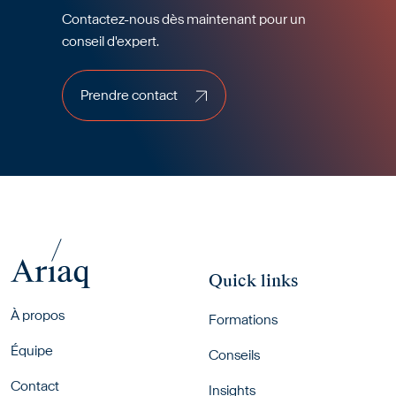
Contactez-nous dès maintenant pour un
conseil d'expert.
Prendre contact
Prendre contact
Quick links
Footer menu
À propos
Formations
Équipe
Conseils
Contact
Insights