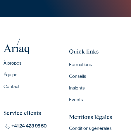
Quick links
Footer menu
À propos
Formations
Équipe
Conseils
Contact
Insights
Events
Service clients
Mentions légales
+41 24 423 96 50
Conditions générales