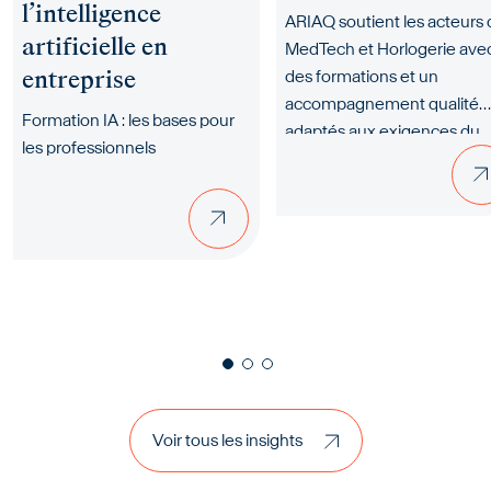
l’intelligence
ARIAQ soutient les acteurs
artificielle en
MedTech et Horlogerie ave
entreprise
des formations et un
accompagnement qualité
Formation IA : les bases pour
adaptés aux exigences du
les professionnels
secteur. Retrouvez ARIAQ à
l’EPHJ 2026, stand M88.
Précédent
Suivant
Voir tous les insights
Voir tous les insights