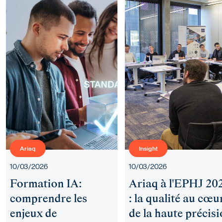
Ariaq
Insight
10/03/2026
10/03/2026
Formation IA:
Ariaq à l'EPHJ 20
comprendre les
: la qualité au cœu
enjeux de
de la haute précis