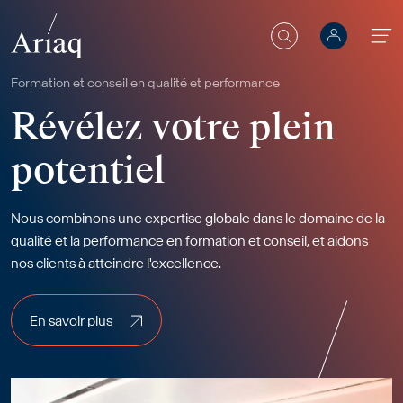
Rechercher
Aller au contenu principal
formation et conseil en qualité et performance
Révélez votre plein
potentiel
Nous combinons une expertise globale dans le domaine de la
qualité et la performance en formation et conseil, et aidons
nos clients à atteindre l'excellence.
En savoir plus
En savoir plus